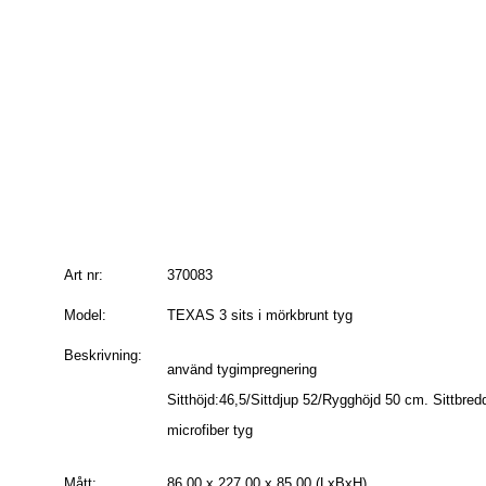
Art nr:
370083
Model:
TEXAS 3 sits i mörkbrunt tyg
Beskrivning:
använd tygimpregnering
Sitthöjd:46,5/Sittdjup 52/Rygghöjd 50 cm. Sittbre
microfiber tyg
Mått:
86.00 x 227.00 x 85.00 (LxBxH)