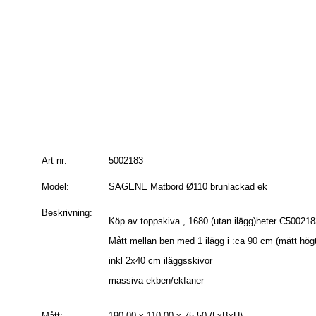
Art nr:
5002183
Model:
SAGENE Matbord Ø110 brunlackad ek
Beskrivning:
Köp av toppskiva , 1680 (utan ilägg)heter C500218
Mått mellan ben med 1 ilägg i :ca 90 cm (mätt hög
inkl 2x40 cm iläggsskivor
massiva ekben/ekfaner
Mått:
190.00 x 110.00 x 75.50 (LxBxH)