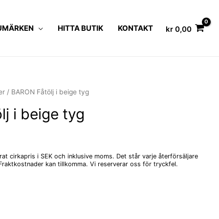
UMÄRKEN
HITTA BUTIK
KONTAKT
kr
0,00
er
/ BARON Fåtölj i beige tyg
j i beige tyg
t cirkapris i SEK och inklusive moms. Det står varje återförsäljare
s. Fraktkostnader kan tillkomma. Vi reserverar oss för tryckfel.