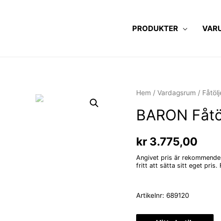
PRODUKTER
VAR
Hem
/
Vardagsrum
/
Fåtölj
BARON Fåtöl
kr
3.775,00
Angivet pris är rekommendera
fritt att sätta sitt eget pri
Artikelnr:
689120