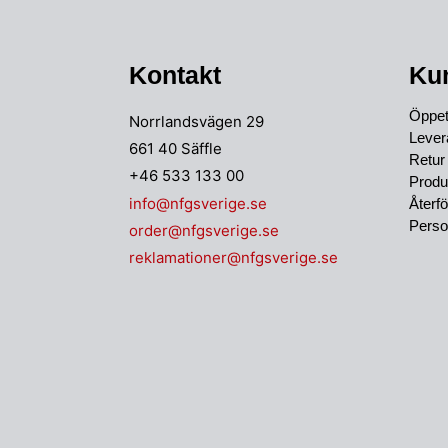
Kontakt
Ku
Öppett
Norrlandsvägen 29
Lever
661 40 Säffle
Retur
+46 533 133 00
Produ
info@nfgsverige.se
Återfö
Perso
order@nfgsverige.se
reklamationer@nfgsverige.se