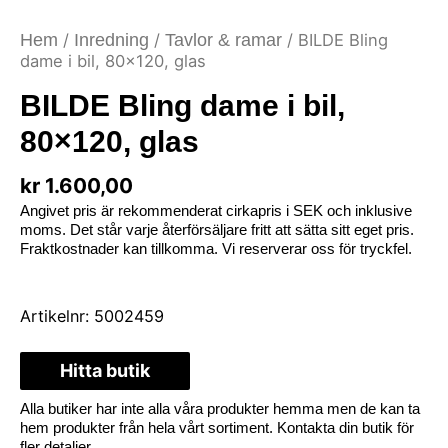
Hem
/
Inredning
/
Tavlor & ramar
/ BILDE Bling
dame i bil, 80×120, glas
BILDE Bling dame i bil,
80×120, glas
kr
1.600,00
Angivet pris är rekommenderat cirkapris i SEK och inklusive
moms. Det står varje återförsäljare fritt att sätta sitt eget pris.
Fraktkostnader kan tillkomma. Vi reserverar oss för tryckfel.
Artikelnr:
5002459
Hitta butik
Alla butiker har inte alla våra produkter hemma men de kan ta
hem produkter från hela vårt sortiment. Kontakta din butik för
fler detaljer.