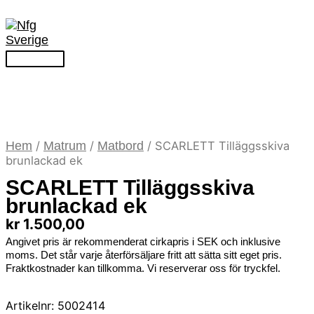
Hoppa
till
innehåll
Huvudmeny
Hem
/
Matrum
/
Matbord
/ SCARLETT Tilläggsskiva
brunlackad ek
SCARLETT Tilläggsskiva
brunlackad ek
kr
1.500,00
Angivet pris är rekommenderat cirkapris i SEK och inklusive
moms. Det står varje återförsäljare fritt att sätta sitt eget pris.
Fraktkostnader kan tillkomma. Vi reserverar oss för tryckfel.
Artikelnr:
5002414