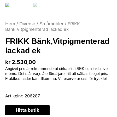
Hem
/
Diverse
/
Småmöbler
/ FRIKK
Bänk,Vitpigmenterad lackad ek
FRIKK Bänk,Vitpigmenterad
lackad ek
kr
2.530,00
Angivet pris är rekommenderat cirkapris i SEK och inklusive
moms. Det står varje återförsäljare fritt att sätta sitt eget pris.
Fraktkostnader kan tillkomma. Vi reserverar oss för tryckfel.
Artikelnr:
206287
Hitta butik