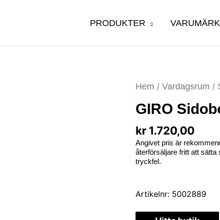
PRODUKTER
VARUMÄR
Hem
/
Vardagsrum
/
GIRO Sidob
kr
1.720,00
Angivet pris är rekommend
återförsäljare fritt att sät
tryckfel.
Artikelnr:
5002889