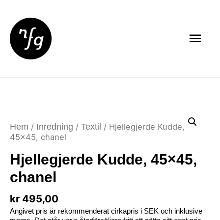
Hem
/
Inredning
/
Textil
/ Hjellegjerde Kudde,
45×45, chanel
Hjellegjerde Kudde, 45×45,
chanel
kr
495,00
Angivet pris är rekommenderat cirkapris i SEK och inklusive