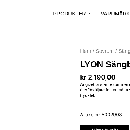
PRODUKTER
VARUMÄR
Hem
/
Sovrum
/
Säng
LYON Sängbo
kr
2.190,00
Angivet pris är rekommend
återförsäljare fritt att sät
tryckfel.
Artikelnr:
5002908