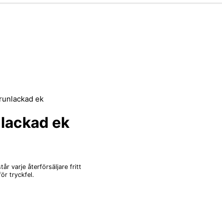
runlackad ek
lackad ek
r varje återförsäljare fritt
ör tryckfel.