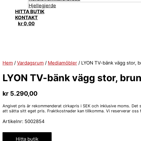
Hjellegjerde
HITTA BUTIK
KONTAKT
kr
0,00
Hem
/
Vardagsrum
/
Mediamöbler
/ LYON TV-bänk vägg stor, b
LYON TV-bänk vägg stor, brun
kr
5.290,00
Angivet pris är rekommenderat cirkapris i SEK och inklusive moms. Det stå
att sätta sitt eget pris. Fraktkostnader kan tillkomma. Vi reserverar oss f
Artikelnr:
5002854
Hitta butik