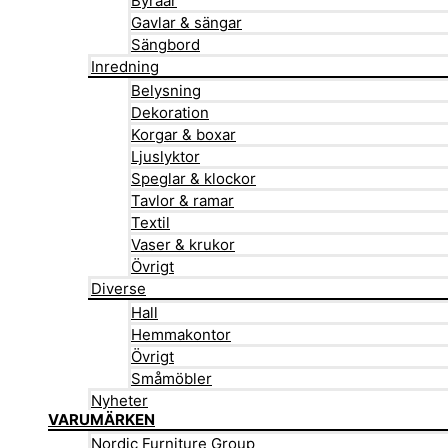
Byråar
Gavlar & sängar
Sängbord
Inredning
Belysning
Dekoration
Korgar & boxar
Ljuslyktor
Speglar & klockor
Tavlor & ramar
Textil
Vaser & krukor
Övrigt
Diverse
Hall
Hemmakontor
Övrigt
Småmöbler
Nyheter
VARUMÄRKEN
Nordic Furniture Group