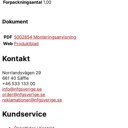
Forpackningsantal
1,00
Dokument
PDF
5002854 Monteringsanvisning
Web
Produktblad
Kontakt
Norrlandsvägen 29
661 40 Säffle
+46 533 133 00
info@nfgsverige.se
order@nfgsverige.se
reklamationer@nfgsverige.se
Kundservice