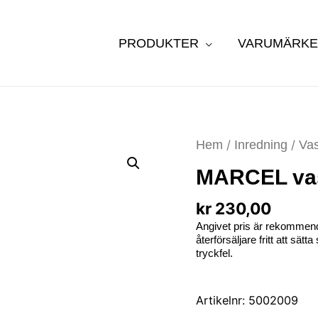
PRODUKTER
VARUMÄRK
Hem
/
Inredning
/
Vas
MARCEL vas 
kr
230,00
Angivet pris är rekommend
återförsäljare fritt att sät
tryckfel.
Artikelnr:
5002009