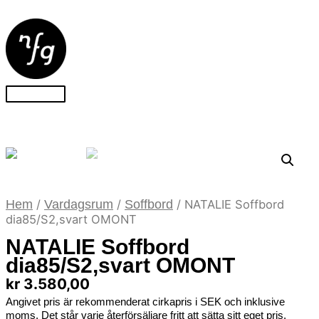
Hoppa
till
innehåll
Huvudmeny
Hem
/
Vardagsrum
/
Soffbord
/ NATALIE Soffbord
dia85/S2,svart OMONT
NATALIE Soffbord
dia85/S2,svart OMONT
kr
3.580,00
Angivet pris är rekommenderat cirkapris i SEK och inklusive
moms. Det står varje återförsäljare fritt att sätta sitt eget pris.