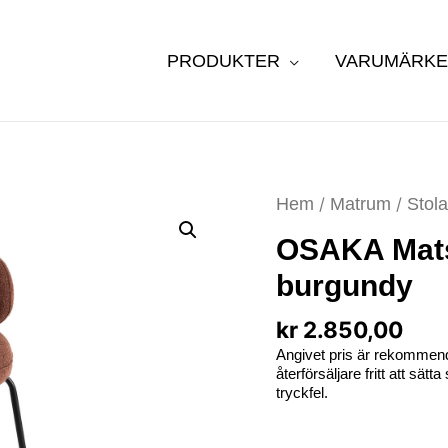
PRODUKTER
VARUMÄRK
Hem
/
Matrum
/
Stola
OSAKA Mats
burgundy
kr
2.850,00
Angivet pris är rekommend
återförsäljare fritt att sät
tryckfel.