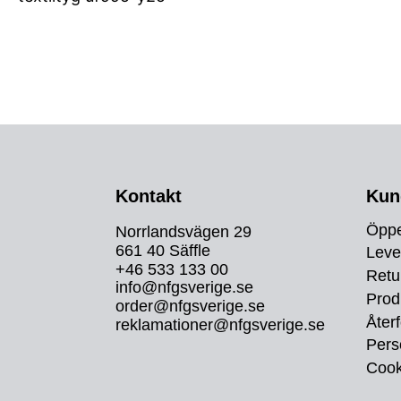
Kontakt
Kun
Öppe
Norrlandsvägen 29
661 40 Säffle
Leve
+46 533 133 00
Retu
info@nfgsverige.se
Prod
order@nfgsverige.se
Återf
reklamationer@nfgsverige.se
Pers
Cook