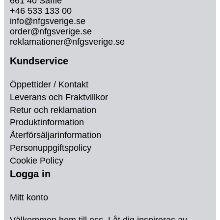
661 40 Säffle
+46 533 133 00
info@nfgsverige.se
order@nfgsverige.se
reklamationer@nfgsverige.se
Kundservice
Öppettider / Kontakt
Leverans och Fraktvillkor
Retur och reklamation
Produktinformation
Återförsäljarinformation
Personuppgiftspolicy
Cookie Policy
Logga in
Mitt konto
Välkommen hem till oss. Låt dig inspireras av