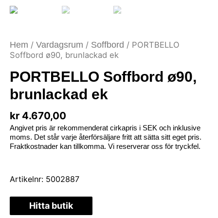
Hem
/
Vardagsrum
/
Soffbord
/ PORTBELLO
Soffbord ø90, brunlackad ek
PORTBELLO Soffbord ø90,
brunlackad ek
kr
4.670,00
Angivet pris är rekommenderat cirkapris i SEK och inklusive
moms. Det står varje återförsäljare fritt att sätta sitt eget pris.
Fraktkostnader kan tillkomma. Vi reserverar oss för tryckfel.
Artikelnr:
5002887
Hitta butik