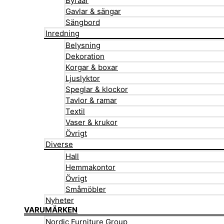
Byråar
Gavlar & sängar
Sängbord
Inredning
Belysning
Dekoration
Korgar & boxar
Ljuslyktor
Speglar & klockor
Tavlor & ramar
Textil
Vaser & krukor
Övrigt
Diverse
Hall
Hemmakontor
Övrigt
Småmöbler
Nyheter
VARUMÄRKEN
Nordic Furniture Group