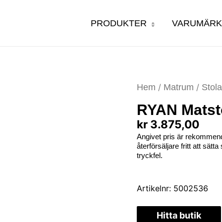
PRODUKTER
VARUMÄR
Hem
/
Matrum
/
Stola
RYAN Matstol
kr
3.875,00
Angivet pris är rekommend
återförsäljare fritt att sät
tryckfel.
Artikelnr:
5002536
Hitta butik