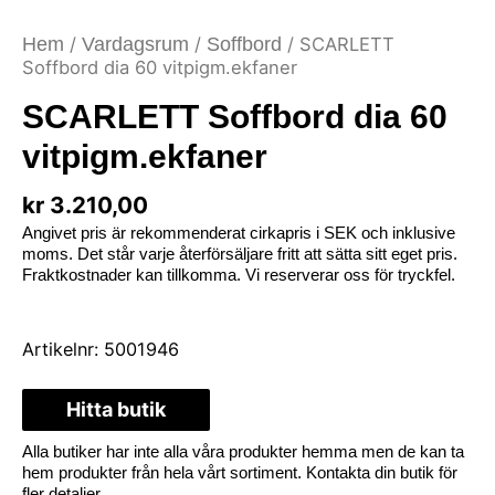
Hem
/
Vardagsrum
/
Soffbord
/ SCARLETT
Soffbord dia 60 vitpigm.ekfaner
SCARLETT Soffbord dia 60
vitpigm.ekfaner
kr
3.210,00
Angivet pris är rekommenderat cirkapris i SEK och inklusive
moms. Det står varje återförsäljare fritt att sätta sitt eget pris.
Fraktkostnader kan tillkomma. Vi reserverar oss för tryckfel.
Artikelnr:
5001946
Hitta butik
Alla butiker har inte alla våra produkter hemma men de kan ta
hem produkter från hela vårt sortiment. Kontakta din butik för
fler detaljer.