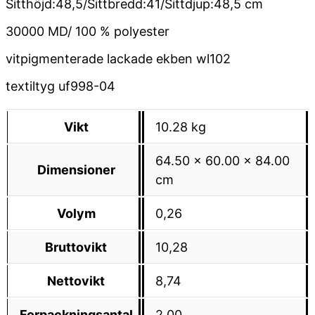
Sitthöjd:48,5/Sittbredd:41/Sittdjup:48,5 cm
30000 MD/ 100 % polyester
vitpigmenterade lackade ekben wl102
textiltyg uf998-04
Vikt
10.28 kg
64.50 × 60.00 × 84.00
Dimensioner
cm
Volym
0,26
Bruttovikt
10,28
Nettovikt
8,74
Forpackningsantal
2,00