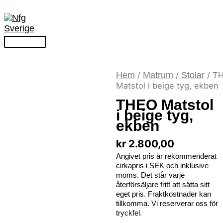
Hem
/
Matrum
/
Stolar
/ T
Matstol i beige tyg, ekben
THEO Matstol
i beige tyg,
ekben
kr
2.800,00
Angivet pris är rekommenderat
cirkapris i SEK och inklusive
moms. Det står varje
återförsäljare fritt att sätta sitt
eget pris. Fraktkostnader kan
tillkomma. Vi reserverar oss för
tryckfel.